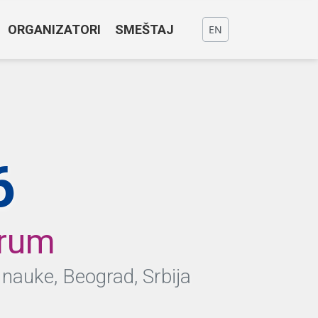
ORGANIZATORI
SMEŠTAJ
EN
6
orum
 nauke, Beograd, Srbija