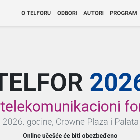
O TELFORU
ODBORI
AUTORI
PROGRAM
TELFOR
202
 telekomunikacioni f
 2026. godine, Crowne Plaza i Palata
Online učešće će biti obezbeđeno