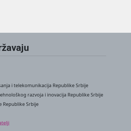
ržavaju
anja i telekomunikacija Republike Srbije
ehnološkog razvoja i inovacija Republike Srbije
e Republike Srbije
telji