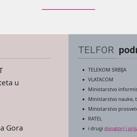
TELFOR
pod
T
TELEKOM SRBIJA
VLATACOM
teta u
Ministarstvo informis
Ministarstvo nauke, t
Ministarstvo prosvet
RATEL
na Gora
i drugi
donatori i prija